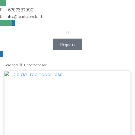
+67076879901
info@unital.edu.tl
Rejistu
Beranda
Uncategorized