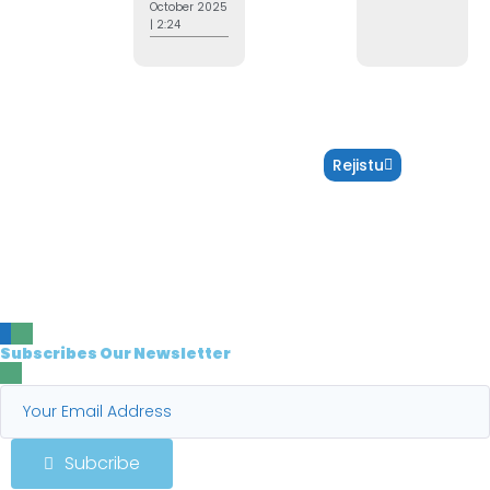
October 2025
| 2:24
Rejistu
Rejistu
Estudante Foun
Rejistu Estudante Foun
2025-2026, Sei hahu ativu
iha fulan Outobro
Subscribes Our Newsletter
Subcribe