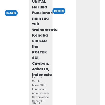
UNITAL
Haruka
Detallu
Funsionariu
Detallu
nain rua
tuir
treinamentu
Konaba
SIAKAD
Iha
POLTEK
SCI,
Cirebon,
Jakarta,
Indonesia
Iha fulan
Outubru
tinan 2025,
Funsionáriu
nain rua husi
Universidade
Oriental Ti...
Thu, 16