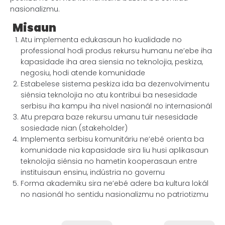
nasionalizmu.
Misaun
Atu implementa edukasaun ho kualidade no
professional hodi produs rekursu humanu ne’ebe iha
kapasidade iha area siensia no teknolojia, peskiza,
negosiu, hodi atende komunidade
Estabelese sistema peskiza ida ba dezenvolvimentu
siénsia teknolojia no atu kontribui ba nesesidade
serbisu iha kampu iha nivel nasionál no internasionál
Atu prepara baze rekursu umanu tuir nesesidade
sosiedade nian (stakeholder)
Implementa serbisu komunitáriu ne’ebé orienta ba
komunidade nia kapasidade sira liu husi aplikasaun
teknolojia siénsia no hametin kooperasaun entre
instituisaun ensinu, indústria no governu
Forma akademiku sira ne’ebé adere ba kultura lokál
no nasionál ho sentidu nasionalizmu no patriotizmu