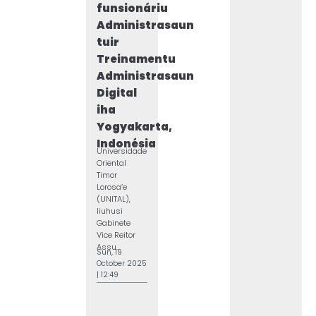
funsionáriu
Administrasaun
tuir
Treinamentu
Administrasaun
Digital
iha
Yogyakarta,
Indonésia
Universidade
Oriental
Timor
Lorosa’e
(UNITAL),
liuhusi
Gabinete
Vice Reitor
Assu...
Sun, 19
October 2025
| 12:49