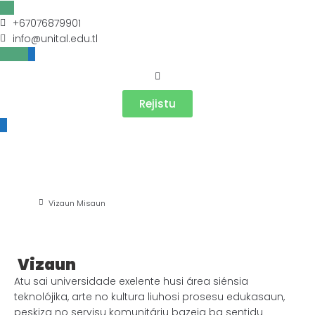
+67076879901
info@unital.edu.tl
Rejistu
Vizaun Misaun
Beranda
Vizaun Misaun
Vizaun
Atu sai universidade exelente husi área siénsia
teknolójika, arte no kultura liuhosi prosesu edukasaun,
peskiza no servisu komunitáriu bazeia ba sentidu