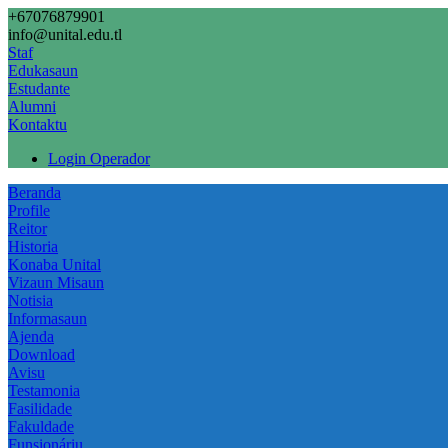
+67076879901
info@unital.edu.tl
Staf
Edukasaun
Estudante
Alumni
Kontaktu
Login Operador
Beranda
Profile
Reitor
Historia
Konaba Unital
Vizaun Misaun
Notisia
Informasaun
Ajenda
Download
Avisu
Testamonia
Fasilidade
Fakuldade
Funsionáriu