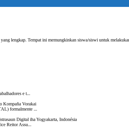
m yang lengkap. Tempat ini memungkinkan siswa/siswi untuk melakuka
alhadores e t...
 ho Kompaña Vorakai
AL) formalmente ...
trasaun Digital iha Yogyakarta, Indonésia
ce Reitor Assu...