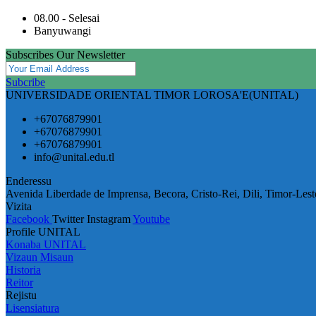
08.00 - Selesai
Banyuwangi
Subscribes Our Newsletter
Subcribe
UNIVERSIDADE ORIENTAL TIMOR LOROSA'E(UNITAL)
+67076879901
+67076879901
+67076879901
info@unital.edu.tl
Enderessu
Avenida Liberdade de Imprensa, Becora, Cristo-Rei, Dili, Timor-Lest
Vizita
Facebook
Twitter
Instagram
Youtube
Profile UNITAL
Konaba UNITAL
Vizaun Misaun
Historia
Reitor
Rejistu
Lisensiatura