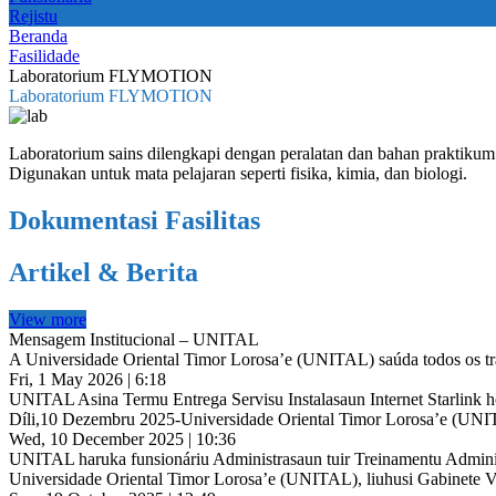
Rejistu
Beranda
Fasilidade
Laboratorium FLYMOTION
Laboratorium FLYMOTION
Laboratorium sains dilengkapi dengan peralatan dan bahan praktiku
Digunakan untuk mata pelajaran seperti fisika, kimia, dan biologi.
Dokumentasi Fasilitas
Artikel & Berita
View more
Mensagem Institucional – UNITAL
A Universidade Oriental Timor Lorosa’e (UNITAL) saúda todos os trab
Fri, 1 May 2026 | 6:18
UNITAL Asina Termu Entrega Servisu Instalasaun Internet Starlink
Díli,10 Dezembru 2025-Universidade Oriental Timor Lorosa’e (UNIT
Wed, 10 December 2025 | 10:36
UNITAL haruka funsionáriu Administrasaun tuir Treinamentu Adminis
Universidade Oriental Timor Lorosa’e (UNITAL), liuhusi Gabinete Vi